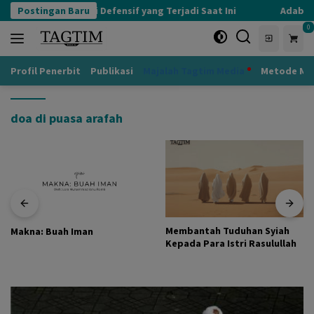
Langsung
Postingan Baru
Kognisi Defensif yang Terjadi Saat Ini
Adab kep
ke
0
konten
Profil Penerbit
Publikasi
Majalah Tagtim Media
Metode Mu
doa di puasa arafah
Membantah Tuduhan Syiah
Makna: Buah Iman
Kepada Para Istri Rasulullah