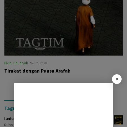
Fikih
,
Ubudiyah
Mei 15, 2020
Tirakat dengan Puasa Arafah
X
Tagrinih Timur Press
Lantunan Burdah: Terjemah Kasidah Burdah dalam Bentuk
Rubaiyat