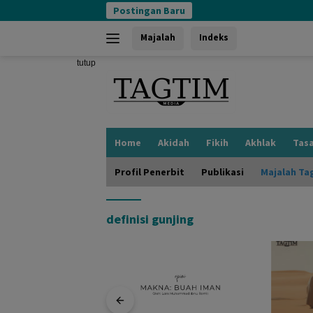
Langsung
Postingan Baru
ke
konten
Majalah
Indeks
tutup
Home
Akidah
Fikih
Akhlak
Tas
Profil Penerbit
Publikasi
Majalah Ta
definisi gunjing