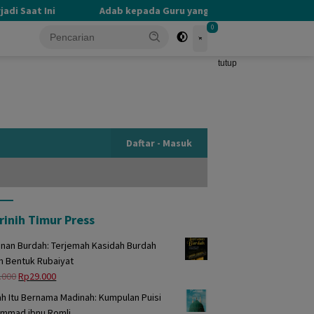
 Saat Ini
Adab kepada Guru yang Terlupakan
PERB
0
tutup
Daftar - Masuk
rinih Timur Press
unan Burdah: Terjemah Kasidah Burdah
m Bentuk Rubaiyat
Harga
Harga
.000
Rp
29.000
aslinya
saat
h Itu Bernama Madinah: Kumpulan Puisi
adalah:
ini
mmad ibnu Romli