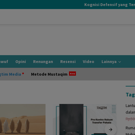
Kognisi Defensif yang Terjadi
awuf
Opini
Renungan
Resensi
Video
Lainnya
gtim Media
Metode Mustaqim
Tag
Lant
dala
Rp
50
Ruma
Muha