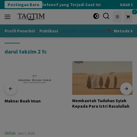
Langsung
Postingan Baru
Kognisi Defensif yang Terjadi Saat Ini
Adab kep
ke
0
konten
Profil Penerbit
Publikasi
Majalah Tagtim Media
Metode Mu
darul takzim 2 fc
Membantah Tuduhan Syiah
Makna: Buah Iman
Kepada Para Istri Rasulullah
Akhlak
Juni 7, 2020