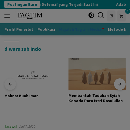
Langsung
Postingan Baru
Kognisi Defensif yang Terjadi Saat Ini
Adab ke
ke
0
konten
Profil Penerbit
Publikasi
Majalah Tagtim Media
Metode Mu
d wars sub indo
Membantah Tuduhan Syiah
Makna: Buah Iman
Kepada Para Istri Rasulullah
Tasawuf
Juni 7, 2020