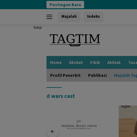
Langsung
Postingan Baru
ke
konten
Majalah
Indeks
tutup
Home
Akidah
Fikih
Akhlak
Tas
Profil Penerbit
Publikasi
Majalah Ta
d wars cast