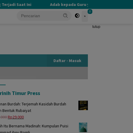
rjadi Saat Ini
Adab kepada Guru yang Terlupakan
0
tutup
Daftar - Masuk
rinih Timur Press
unan Burdah: Terjemah Kasidah Burdah
m Bentuk Rubaiyat
Harga
Harga
.000
Rp
29.000
aslinya
saat
h Itu Bernama Madinah: Kumpulan Puisi
adalah:
ini
mmad ibnu Romli