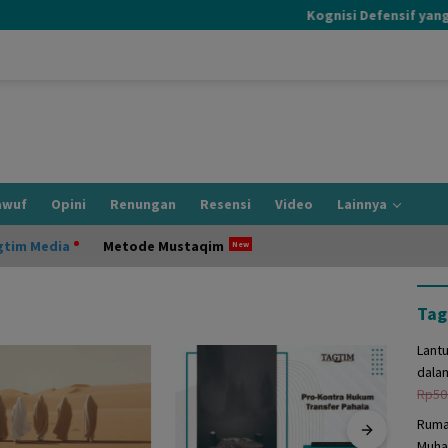
Kognisi Defensif yang Te
awuf
Opini
Renungan
Resensi
Video
Lainnya
gtim Media
Metode Mustaqim
Tag
Lant
dala
Rp
50
Ruma
Muha