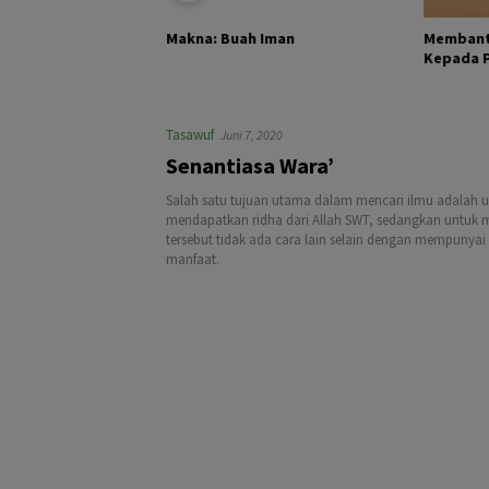
KHALIK DAN
Membant
Makna: Buah Iman
Kepada Pa
Tasawuf
Juni 7, 2020
Senantiasa Wara’
Salah satu tujuan utama dalam mencari ilmu adalah u
mendapatkan ridha dari Allah SWT, sedangkan untuk
tersebut tidak ada cara lain selain dengan mempunyai
manfaat.