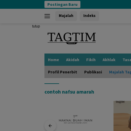
Langsung
Postingan Baru
ke
konten
Majalah
Indeks
tutup
Home
Akidah
Fikih
Akhlak
Tas
Profil Penerbit
Publikasi
Majalah Ta
contoh nafsu amarah