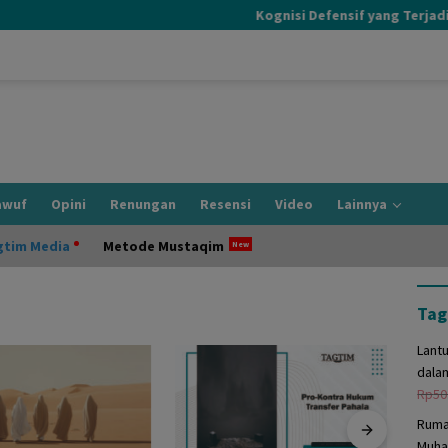
Kognisi Defensif yang Terjadi Saa
awuf
Opini
Renungan
Resensi
Video
Lainnya
gtim Media
Metode Mustaqim
Tag
Lant
dala
Rp
50
Ruma
Muha