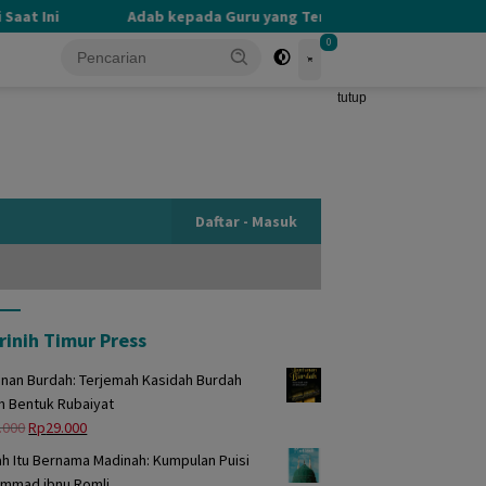
t Ini
Adab kepada Guru yang Terlupakan
PERBEDA
0
tutup
Daftar - Masuk
rinih Timur Press
unan Burdah: Terjemah Kasidah Burdah
m Bentuk Rubaiyat
Harga
Harga
.000
Rp
29.000
aslinya
saat
h Itu Bernama Madinah: Kumpulan Puisi
adalah:
ini
mmad ibnu Romli