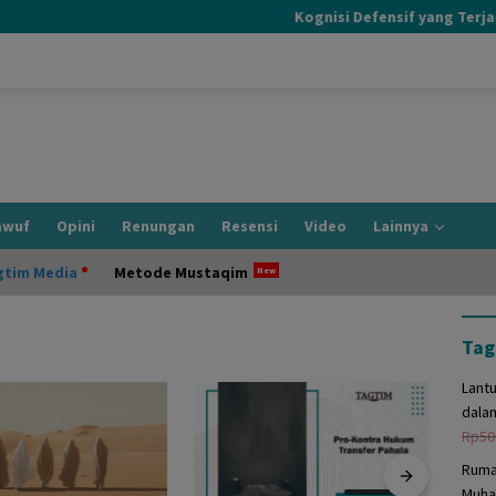
Kognisi Defensif yang Terjadi S
awuf
Opini
Renungan
Resensi
Video
Lainnya
gtim Media
Metode Mustaqim
Tag
Lant
dala
Rp
50
Ruma
Muha