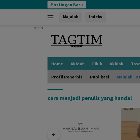
Langsung
Postingan Baru
ke
konten
Majalah
Indeks
tutup
Home
Akidah
Fikih
Akhlak
Tas
Profil Penerbit
Publikasi
Majalah Ta
cara menjadi penulis yang handal