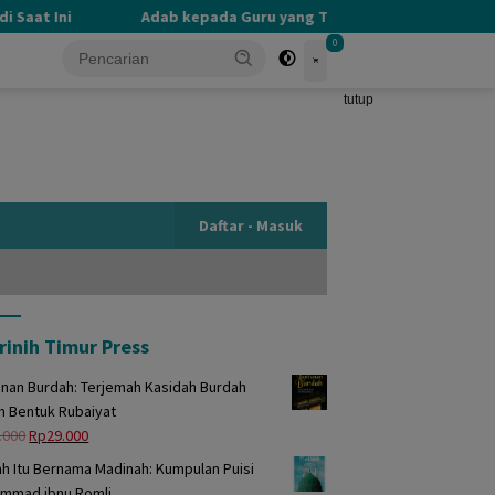
aat Ini
Adab kepada Guru yang Terlupakan
PERBED
0
tutup
Daftar - Masuk
rinih Timur Press
unan Burdah: Terjemah Kasidah Burdah
m Bentuk Rubaiyat
Harga
Harga
.000
Rp
29.000
aslinya
saat
h Itu Bernama Madinah: Kumpulan Puisi
adalah:
ini
mmad ibnu Romli