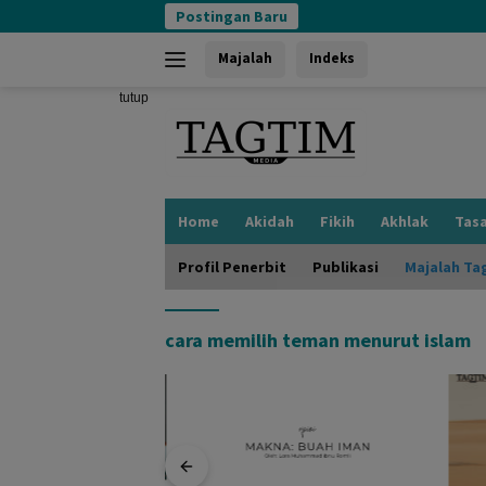
Langsung
Postingan Baru
ke
konten
Majalah
Indeks
tutup
Home
Akidah
Fikih
Akhlak
Tas
Profil Penerbit
Publikasi
Majalah Ta
cara memilih teman menurut islam