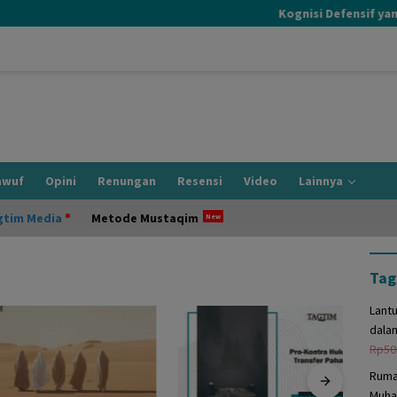
Kognisi Defensif yang T
awuf
Opini
Renungan
Resensi
Video
Lainnya
gtim Media
Metode Mustaqim
Tag
Lant
dala
Rp
50
Ruma
Muha