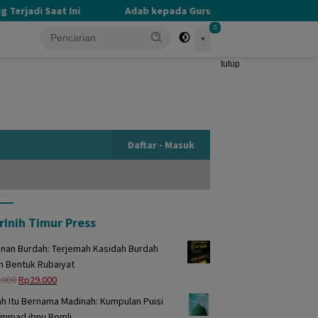
erjadi Saat Ini
Adab kepada Guru yang Terlupakan
0
tutup
Daftar - Masuk
rinih Timur Press
unan Burdah: Terjemah Kasidah Burdah
m Bentuk Rubaiyat
Harga
Harga
.000
Rp
29.000
aslinya
saat
h Itu Bernama Madinah: Kumpulan Puisi
adalah:
ini
mmad ibnu Romli