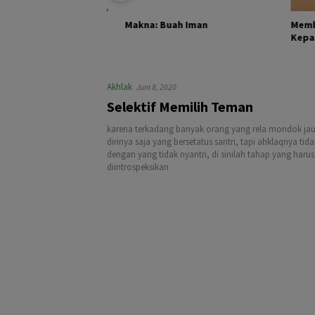
KHALIK DAN
Membant
Makna: Buah Iman
Kepada Pa
Akhlak
Juni 8, 2020
Selektif Memilih Teman
karena terkadang banyak orang yang rela mondok jau
dirinya saja yang bersetatus santri, tapi ahklaqnya tid
dengan yang tidak nyantri, di sinilah tahap yang harus
diintrospeksikan