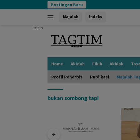
Langsung
Postingan Baru
ke
konten
Majalah
Indeks
tutup
Home
Akidah
Fikih
Akhlak
Tas
Profil Penerbit
Publikasi
Majalah Ta
bukan sombong tapi