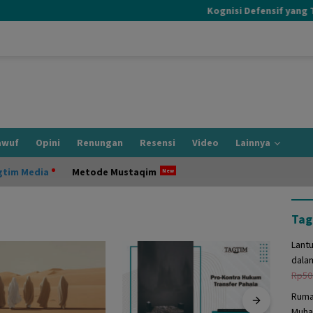
Kognisi Defensif yang Terj
awuf
Opini
Renungan
Resensi
Video
Lainnya
gtim Media
Metode Mustaqim
Tag
Lant
dala
Rp
50
Ruma
Muha