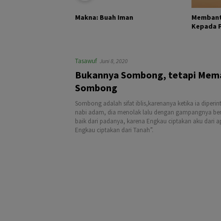
KHALIK DAN
Membant
Makna: Buah Iman
Kepada Pa
Tasawuf
Juni 8, 2020
Bukannya Sombong, tetapi Mem
Sombong
Sombong adalah sifat iblis,karenanya ketika ia diper
nabi adam, dia menolak lalu dengan gampangnya ber
baik dari padanya, karena Engkau ciptakan aku dari a
Engkau ciptakan dari Tanah”.