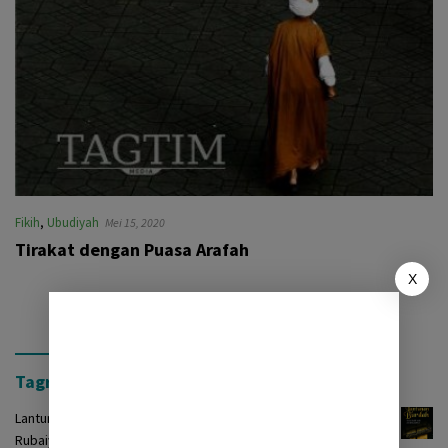
Fikih
,
Ubudiyah
Mei 15, 2020
Tirakat dengan Puasa Arafah
X
Tagrinih Timur Press
Lantunan Burdah: Terjemah Kasidah Burdah dalam Bentuk
Rubaiyat