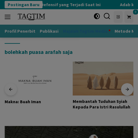
Langsung
Postingan Baru
Kognisi Defensif yang Terjadi Saat Ini
Adab kepa
ke
0
konten
Profil Penerbit
Publikasi
Majalah Tagtim Media
Metode Mu
bolehkah puasa arafah saja
Membantah Tuduhan Syiah
Makna: Buah Iman
Kepada Para Istri Rasulullah