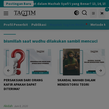
Langsung
Berapa Rukun Salat dalam Mazhab Syafi’i yang Benar? 13, 14, 15, 17,
Postingan Baru
ke
0
konten
Profil Penerbit
Publikasi
Majalah Tagtim Media
Metode Mu
bismillah saat wudhu dilakukan sambil mencuci
PERSAKSIAN DARI ORANG
SKANDAL WAHABI DALAM
KAFIR APAKAH DAPAT
MENDISTORSI TEORI
DITERIMA?
Akidah
Juni 8, 2020