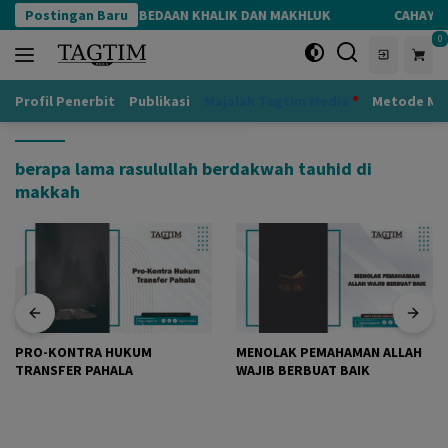
Langsung
upakan
Postingan Baru
PERBEDAAN KHALIK DAN MAKHLUK
CAHAYA N
ke
0
konten
Profil Penerbit
Publikasi
Majalah Tagtim Media
Metode Mu
berapa lama rasulullah berdakwah tauhid di
makkah
PRO-KONTRA HUKUM
MENOLAK PEMAHAMAN ALLAH
TRANSFER PAHALA
WAJIB BERBUAT BAIK