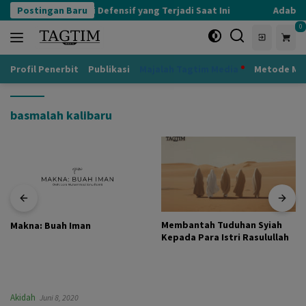
Langsung
Postingan Baru
Kognisi Defensif yang Terjadi Saat Ini
Adab ke
ke
0
konten
Profil Penerbit
Publikasi
Majalah Tagtim Media
Metode Mu
basmalah kalibaru
Membantah Tuduhan Syiah
Makna: Buah Iman
Kepada Para Istri Rasulullah
Akidah
Juni 8, 2020