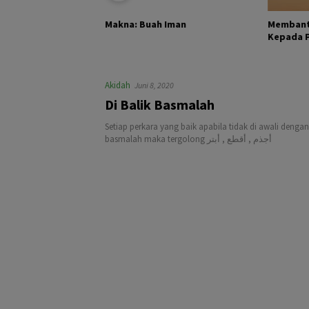
KHALIK DAN
Membant
Makna: Buah Iman
Kepada Pa
Akidah
Juni 8, 2020
Di Balik Basmalah
Setiap perkara yang baik apabila tidak di awali den
basmalah maka tergolong أجذم , أقطع , أبتر