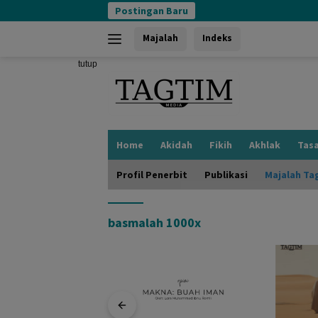
Langsung
Postingan Baru
ke
konten
Majalah
Indeks
tutup
Home
Akidah
Fikih
Akhlak
Tas
Profil Penerbit
Publikasi
Majalah Ta
basmalah 1000x