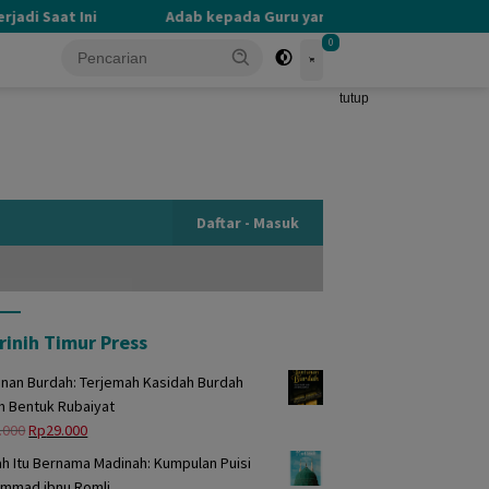
di Saat Ini
Adab kepada Guru yang Terlupakan
PE
0
tutup
Daftar - Masuk
rinih Timur Press
unan Burdah: Terjemah Kasidah Burdah
m Bentuk Rubaiyat
Harga
Harga
.000
Rp
29.000
aslinya
saat
h Itu Bernama Madinah: Kumpulan Puisi
adalah:
ini
mmad ibnu Romli