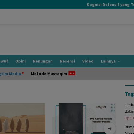
Kognisi Defensif yang Terja
awuf
Opini
Renungan
Resensi
Video
Lainnya
gtim Media
Metode Mustaqim
Tag
Lant
dala
Rp
50
Ruma
Muha