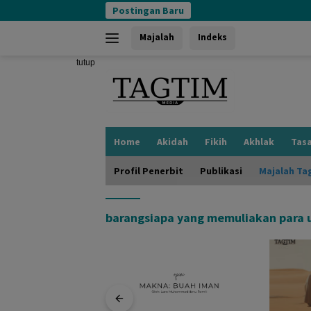
Langsung
Postingan Baru
ke
konten
Majalah
Indeks
tutup
Home
Akidah
Fikih
Akhlak
Tas
Profil Penerbit
Publikasi
Majalah Ta
barangsiapa yang memuliakan para 