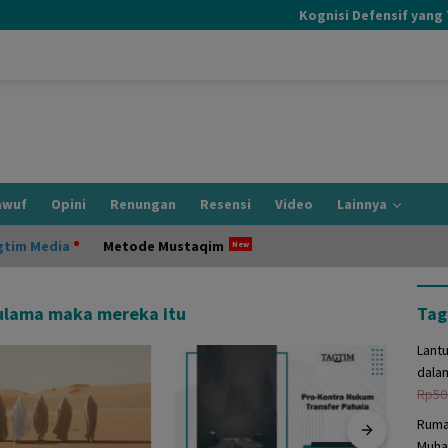
Kognisi Defensif yang Terj
awuf
Opini
Renungan
Resensi
Video
Lainnya
gtim Media
Metode Mustaqim
ulama maka mereka itu
Tag
Lant
dala
Rp
50
Ruma
Muha