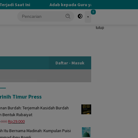
adi Saat Ini
Adab kepada Guru yang Terlupakan
P
0
tutup
Daftar - Masuk
rinih Timur Press
unan Burdah: Terjemah Kasidah Burdah
m Bentuk Rubaiyat
Harga
Harga
.000
Rp
29.000
aslinya
saat
h Itu Bernama Madinah: Kumpulan Puisi
adalah:
ini
mmad ibnu Romli