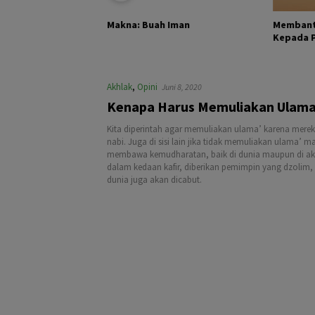
KHALIK DAN
Membant
Makna: Buah Iman
Kepada Pa
Akhlak
,
Opini
Juni 8, 2020
Kenapa Harus Memuliakan Ulam
Kita diperintah agar memuliakan ulama’ karena mere
nabi. Juga di sisi lain jika tidak memuliakan ulama’ 
membawa kemudharatan, baik di dunia maupun di akhi
dalam kedaan kafir, diberikan pemimpin yang dzolim,
dunia juga akan dicabut.