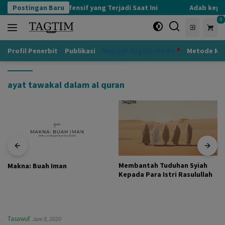
Langsung
Postingan Baru
Kognisi Defensif yang Terjadi Saat Ini
Adab kepad
ke
0
konten
Profil Penerbit
Publikasi
Majalah Tagtim Media
Metode Mu
ayat tawakal dalam al quran
Membantah Tuduhan Syiah
Makna: Buah Iman
Kepada Para Istri Rasulullah
Tasawuf
Juni 8, 2020