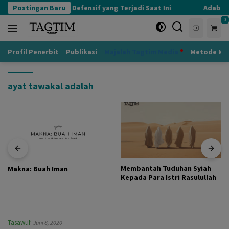
Langsung
Postingan Baru
Kognisi Defensif yang Terjadi Saat Ini
Adab ke
ke
0
konten
Profil Penerbit
Publikasi
Majalah Tagtim Media
Metode Mu
ayat tawakal adalah
Membantah Tuduhan Syiah
Makna: Buah Iman
Kepada Para Istri Rasulullah
Tasawuf
Juni 8, 2020