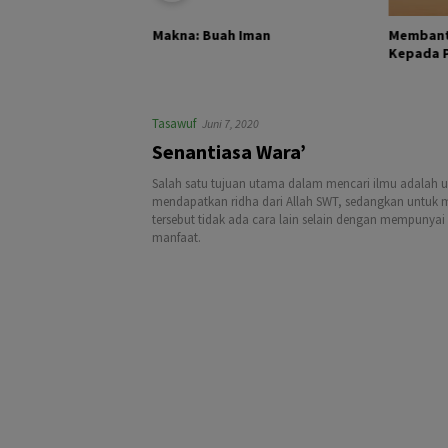
KHALIK DAN
Membant
Makna: Buah Iman
Kepada Pa
Tasawuf
Juni 7, 2020
Senantiasa Wara’
Salah satu tujuan utama dalam mencari ilmu adalah u
mendapatkan ridha dari Allah SWT, sedangkan untuk
tersebut tidak ada cara lain selain dengan mempunyai
manfaat.