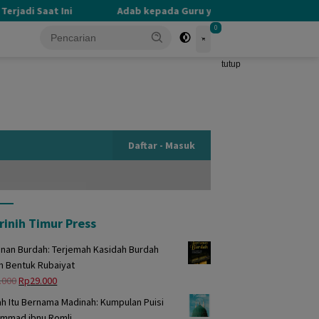
jadi Saat Ini
Adab kepada Guru yang Terlupakan
0
tutup
Daftar - Masuk
rinih Timur Press
unan Burdah: Terjemah Kasidah Burdah
m Bentuk Rubaiyat
Harga
Harga
.000
Rp
29.000
aslinya
saat
h Itu Bernama Madinah: Kumpulan Puisi
adalah:
ini
mmad ibnu Romli