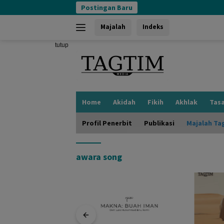
Langsung
Postingan Baru
ke
konten
Majalah
Indeks
tutup
Home
Akidah
Fikih
Akhlak
Tas
Profil Penerbit
Publikasi
Majalah Ta
awara song