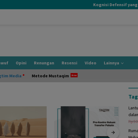
Kognisi Defensif yang Ter
awuf
Opini
Renungan
Resensi
Video
Lainnya
gtim Media
Metode Mustaqim
Tag
Lant
dala
Rp
50
Ruma
Muha