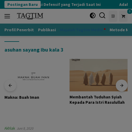
Langsung
Postingan Baru
Kognisi Defensif yang Terjadi Saat Ini
Adab k
ke
0
konten
Profil Penerbit
Publikasi
Majalah Tagtim Media
Metode Mu
asuhan sayang ibu kala 3
Membantah Tuduhan Syiah
Makna: Buah Iman
Kepada Para Istri Rasulullah
Akhlak
Juni 8, 2020