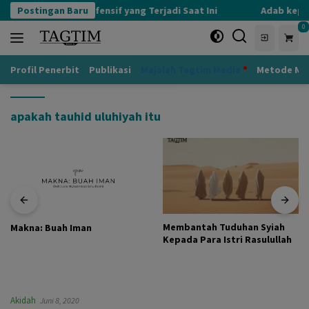
Langsung
Postingan Baru
Kognisi Defensif yang Terjadi Saat Ini
Adab kepad
ke
0
konten
Profil Penerbit
Publikasi
Majalah Tagtim Media
Metode Mu
apakah tauhid uluhiyah itu
Membantah Tuduhan Syiah
Makna: Buah Iman
Kepada Para Istri Rasulullah
Akidah
Juni 8, 2020