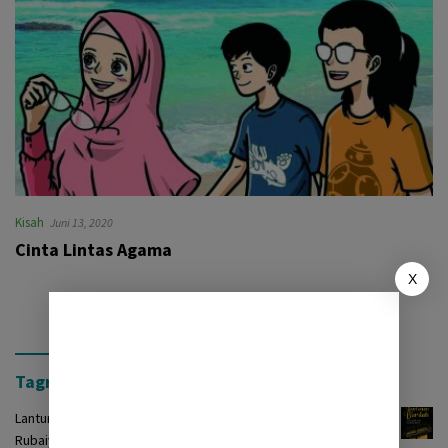
Kisah
Juni 13, 2020
Cinta Lintas Agama
X
Tagrinih Timur Press
Lantunan Burdah: Terjemah Kasidah Burdah dalam Bentuk
Rubaiyat