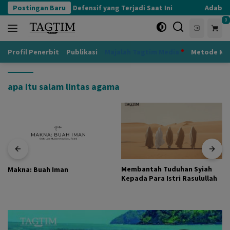
Langsung
Postingan Baru
Kognisi Defensif yang Terjadi Saat Ini
Adab ke
ke
0
konten
Profil Penerbit
Publikasi
Majalah Tagtim Media
Metode Mu
apa itu salam lintas agama
Membantah Tuduhan Syiah
Makna: Buah Iman
Kepada Para Istri Rasulullah