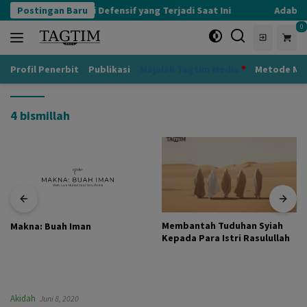
Langsung
Postingan Baru
Kognisi Defensif yang Terjadi Saat Ini
Adab ke
ke
0
konten
Profil Penerbit
Publikasi
Majalah Tagtim Media
Metode Mu
4 bismillah
Membantah Tuduhan Syiah
Makna: Buah Iman
Kepada Para Istri Rasulullah
Akidah
Juni 8, 2020