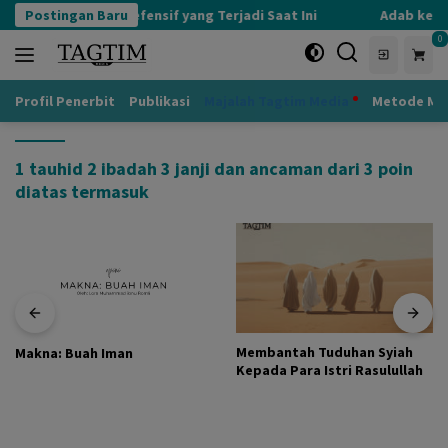
Langsung
Postingan Baru
Kognisi Defensif yang Terjadi Saat Ini
Adab kepad
ke
0
konten
Profil Penerbit
Publikasi
Majalah Tagtim Media
Metode Mu
1 tauhid 2 ibadah 3 janji dan ancaman dari 3 poin
diatas termasuk
Membantah Tuduhan Syiah
Makna: Buah Iman
Kepada Para Istri Rasulullah