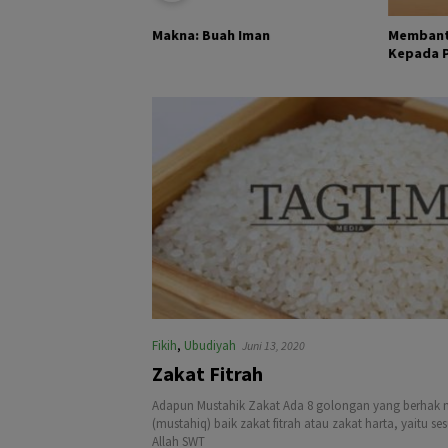
KHALIK DAN
Membant
Makna: Buah Iman
Kepada Pa
Fikih
,
Ubudiyah
Juni 13, 2020
Zakat Fitrah
Adapun Mustahik Zakat Ada 8 golongan yang berhak 
(mustahiq) baik zakat fitrah atau zakat harta, yaitu s
Allah SWT