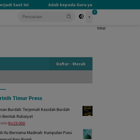
i Saat Ini
Adab kepada Guru yang Terlupakan
PE
0
tutup
Daftar - Masuk
rinih Timur Press
unan Burdah: Terjemah Kasidah Burdah
m Bentuk Rubaiyat
Harga
Harga
.000
Rp
29.000
aslinya
saat
h Itu Bernama Madinah: Kumpulan Puisi
adalah:
ini
mmad ibnu Romli