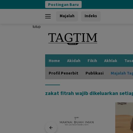
Langsung
Postingan Baru
ke
konten
Majalah
Indeks
tutup
Home
Akidah
Fikih
Akhlak
Tas
Profil Penerbit
Publikasi
Majalah Ta
zakat fitrah wajib dikeluarkan setia