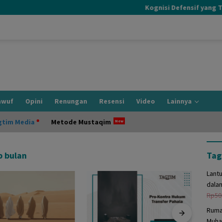
Kognisi Defensif yang Terjad
awuf
Opini
Renungan
Resensi
Video
Lainnya
gtim Media
Metode Mustaqim
p bulan
Tag
Lant
dala
Rp
50
Ruma
Muha