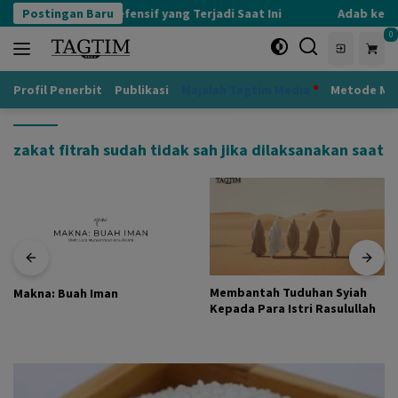
Langsung
Postingan Baru
Kognisi Defensif yang Terjadi Saat Ini
Adab kepad
ke
0
konten
Profil Penerbit
Publikasi
Majalah Tagtim Media
Metode Mu
zakat fitrah sudah tidak sah jika dilaksanakan saat
Membantah Tuduhan Syiah
Makna: Buah Iman
Kepada Para Istri Rasulullah