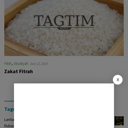
Fikih
,
Ubudiyah
Juni 13, 2020
Zakat Fitrah
X
Tagrinih Timur Press
Lantunan Burdah: Terjemah Kasidah Burdah dalam Bentuk
Rubaiyat