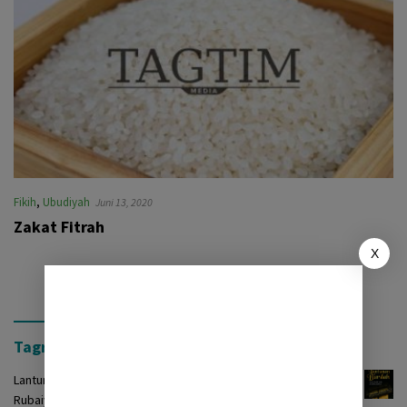
Fikih
,
Ubudiyah
Juni 13, 2020
Zakat Fitrah
X
Tagrinih Timur Press
Lantunan Burdah: Terjemah Kasidah Burdah dalam Bentuk
Rubaiyat