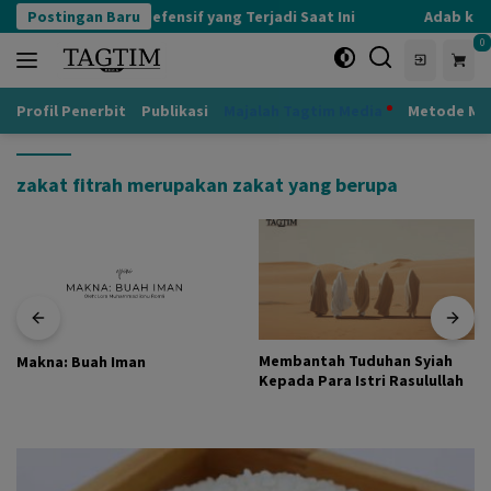
Langsung
Postingan Baru
Kognisi Defensif yang Terjadi Saat Ini
Adab kepa
ke
0
konten
Profil Penerbit
Publikasi
Majalah Tagtim Media
Metode Mu
zakat fitrah merupakan zakat yang berupa
Membantah Tuduhan Syiah
Makna: Buah Iman
Kepada Para Istri Rasulullah