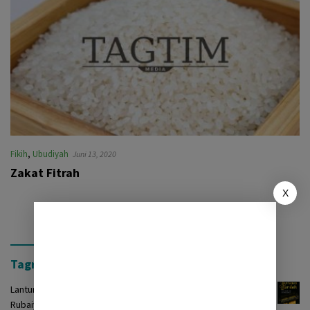
Fikih
,
Ubudiyah
Juni 13, 2020
Zakat Fitrah
X
Tagrinih Timur Press
Lantunan Burdah: Terjemah Kasidah Burdah dalam Bentuk
Rubaiyat