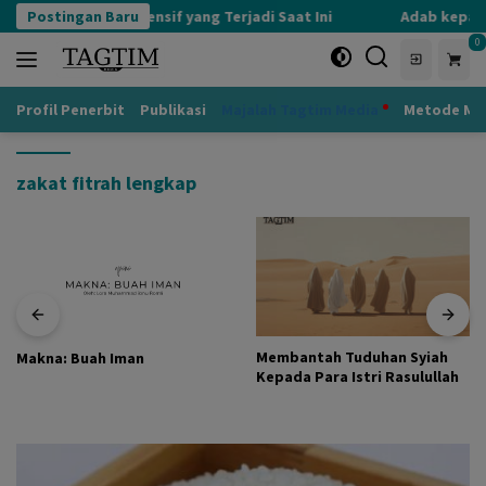
Langsung
Postingan Baru
Kognisi Defensif yang Terjadi Saat Ini
Adab kepada 
ke
0
konten
Profil Penerbit
Publikasi
Majalah Tagtim Media
Metode Mu
zakat fitrah lengkap
Membantah Tuduhan Syiah
Makna: Buah Iman
Kepada Para Istri Rasulullah