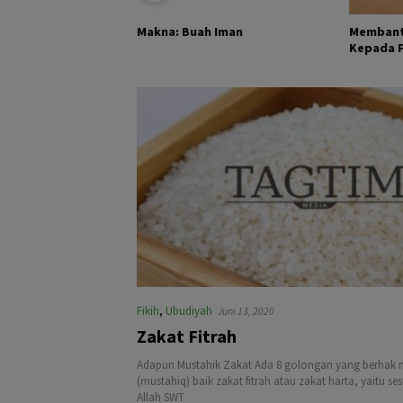
KHALIK DAN
Membant
Makna: Buah Iman
Kepada Pa
Fikih
,
Ubudiyah
Juni 13, 2020
Zakat Fitrah
Adapun Mustahik Zakat Ada 8 golongan yang berhak 
(mustahiq) baik zakat fitrah atau zakat harta, yaitu s
Allah SWT