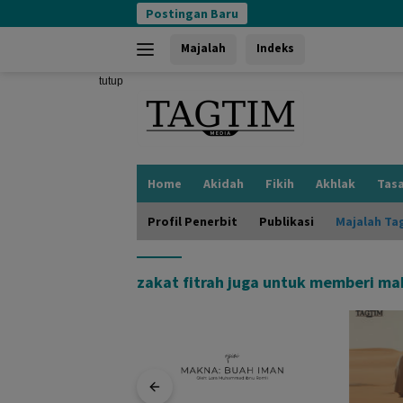
Langsung
Postingan Baru
ke
konten
Majalah
Indeks
tutup
Home
Akidah
Fikih
Akhlak
Tas
Profil Penerbit
Publikasi
Majalah Ta
zakat fitrah juga untuk memberi m