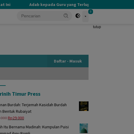
ni
Adab kepada Guru yang Terlupakan
PERBEDAAN 
0
tutup
Daftar - Masuk
rinih Timur Press
unan Burdah: Terjemah Kasidah Burdah
m Bentuk Rubaiyat
Harga
Harga
.000
Rp
29.000
aslinya
saat
h Itu Bernama Madinah: Kumpulan Puisi
adalah:
ini
mmad ibnu Romli