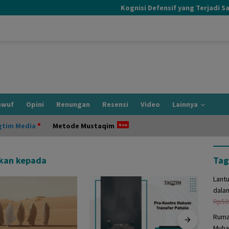
Kognisi Defensif yang Terjadi Saat I
awuf
Opini
Renungan
Resensi
Video
Lainnya
gtim Media
Metode Mustaqim
akan kepada
Tag
Lant
dala
Rp
50
Ruma
Muha