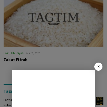
Fikih
,
Ubudiyah
Juni 13, 2020
Zakat Fitrah
X
Tagrinih Timur Press
Lantunan Burdah: Terjemah Kasidah Burdah dalam Bentuk
Rubaiyat