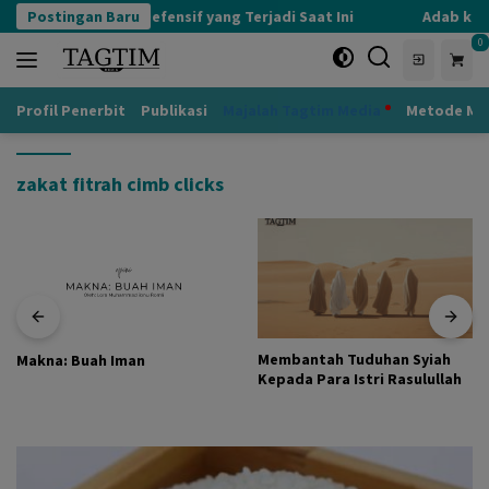
Langsung
Postingan Baru
Kognisi Defensif yang Terjadi Saat Ini
Adab kepa
ke
0
konten
Profil Penerbit
Publikasi
Majalah Tagtim Media
Metode Mu
zakat fitrah cimb clicks
Membantah Tuduhan Syiah
Makna: Buah Iman
Kepada Para Istri Rasulullah