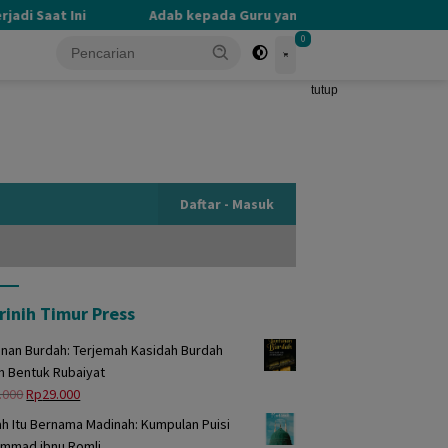
i Saat Ini
Adab kepada Guru yang Terlupakan
PER
0
tutup
Daftar - Masuk
rinih Timur Press
unan Burdah: Terjemah Kasidah Burdah
m Bentuk Rubaiyat
Harga
Harga
.000
Rp
29.000
aslinya
saat
h Itu Bernama Madinah: Kumpulan Puisi
adalah:
ini
mmad ibnu Romli