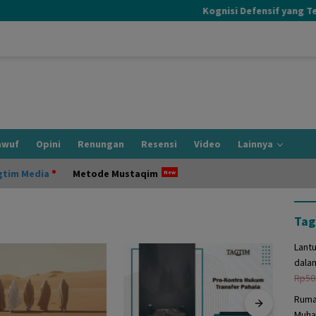
Kognisi Defensif yang Terjad
awuf
Opini
Renungan
Resensi
Video
Lainnya
gtim Media
Metode Mustaqim
Tag
Lant
dala
Rp
50
Ruma
Muha