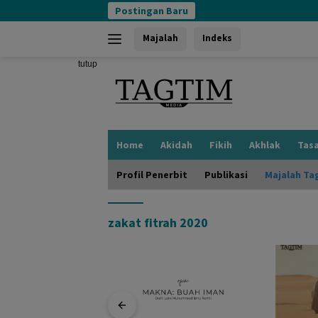
Langsung
Postingan Baru
ke
konten
Majalah
Indeks
tutup
Home
Akidah
Fikih
Akhlak
Tas
Profil Penerbit
Publikasi
Majalah Ta
zakat fitrah 2020