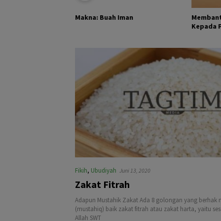
KHALIK DAN
Membant
Makna: Buah Iman
Kepada Pa
Fikih
,
Ubudiyah
Juni 13, 2020
Zakat Fitrah
Adapun Mustahik Zakat Ada 8 golongan yang berhak 
(mustahiq) baik zakat fitrah atau zakat harta, yaitu s
Allah SWT