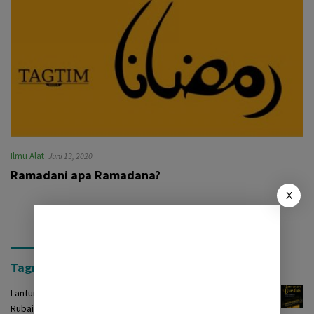
Ilmu Alat
Juni 13, 2020
Ramadani apa Ramadana?
X
Tagrinih Timur Press
Lantunan Burdah: Terjemah Kasidah Burdah dalam Bentuk
Rubaiyat