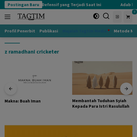
Langsung
Postingan Baru
Kognisi Defensif yang Terjadi Saat Ini
Adab kep
ke
0
konten
Profil Penerbit
Publikasi
Majalah Tagtim Media
Metode Mu
z ramadhani cricketer
Membantah Tuduhan Syiah
Makna: Buah Iman
Kepada Para Istri Rasulullah