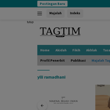
Langsung
Postingan Baru
ke
konten
Majalah
Indeks
tutup
Home
Akidah
Fikih
Akhlak
Tas
Profil Penerbit
Publikasi
Majalah Ta
ylli ramadhani