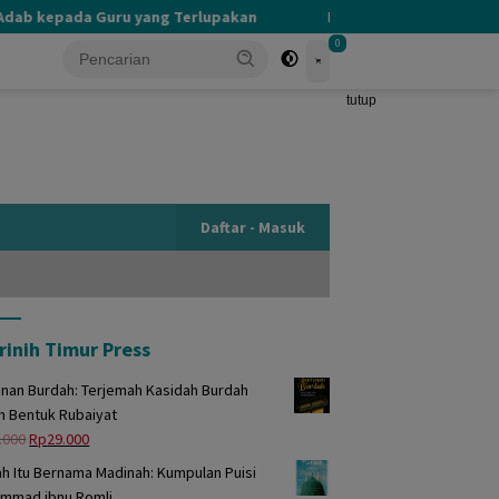
b kepada Guru yang Terlupakan
PERBEDAAN KHALIK DAN MA
0
tutup
Daftar - Masuk
rinih Timur Press
unan Burdah: Terjemah Kasidah Burdah
m Bentuk Rubaiyat
Harga
Harga
.000
Rp
29.000
aslinya
saat
h Itu Bernama Madinah: Kumpulan Puisi
adalah:
ini
mmad ibnu Romli