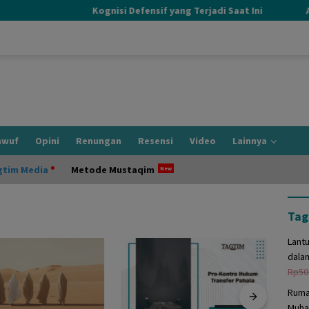
Kognisi Defensif yang Terjadi Saat Ini
Ada
awuf
Opini
Renungan
Resensi
Video
Lainnya
gtim Media
Metode Mustaqim
Tag
Lant
dala
Rp
50
Ruma
Muha