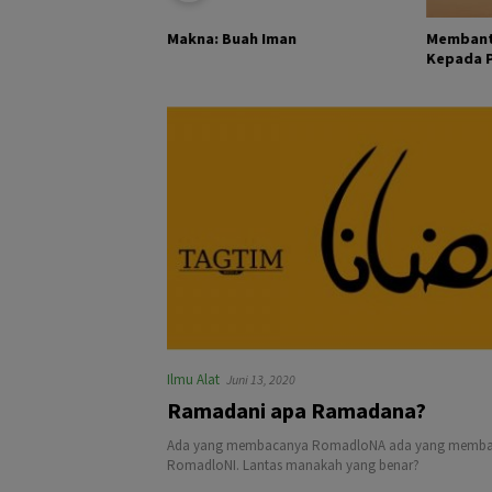
KHALIK DAN
Membant
Makna: Buah Iman
Kepada Pa
Ilmu Alat
Juni 13, 2020
Ramadani apa Ramadana?
Ada yang membacanya RomadloNA ada yang memb
RomadloNI. Lantas manakah yang benar?