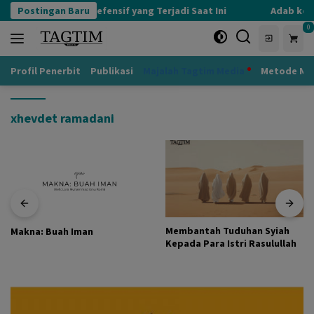
Langsung
Postingan Baru
Kognisi Defensif yang Terjadi Saat Ini
Adab kepa
ke
0
konten
Profil Penerbit
Publikasi
Majalah Tagtim Media
Metode Mu
xhevdet ramadani
Membantah Tuduhan Syiah
Makna: Buah Iman
Kepada Para Istri Rasulullah