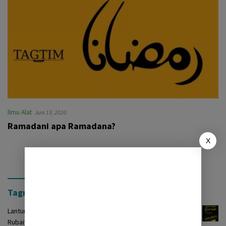
Ilmu Alat
Juni 13, 2020
Ramadani apa Ramadana?
X
Tagrinih Timur Press
Lantunan Burdah: Terjemah Kasidah Burdah dalam Bentuk
Rubaiyat