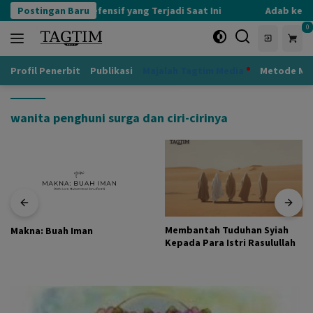
Langsung
Postingan Baru
Kognisi Defensif yang Terjadi Saat Ini
Adab kepad
ke
0
konten
Profil Penerbit
Publikasi
Majalah Tagtim Media
Metode Mu
wanita penghuni surga dan ciri-cirinya
Membantah Tuduhan Syiah
Makna: Buah Iman
Kepada Para Istri Rasulullah