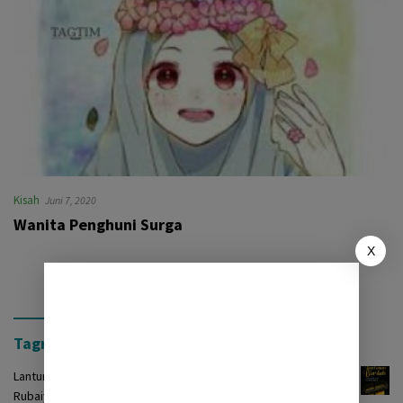
Kisah
Juni 7, 2020
Wanita Penghuni Surga
X
Tagrinih Timur Press
Lantunan Burdah: Terjemah Kasidah Burdah dalam Bentuk
Rubaiyat