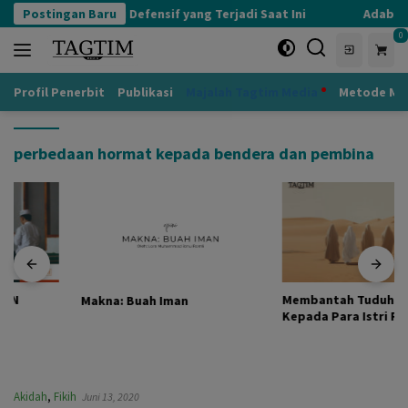
Langsung
Postingan Baru
Kognisi Defensif yang Terjadi Saat Ini
Adab ke
ke
0
konten
Profil Penerbit
Publikasi
Majalah Tagtim Media
Metode Mu
perbedaan hormat kepada bendera dan pembina
Membantah Tuduhan Syiah
Makna: Buah Iman
Kepada Para Istri Rasulullah
Akidah
,
Fikih
Juni 13, 2020