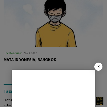
Uncategorized
Mei 9, 2022
MATA INDONESIA, BANGKOK
X
Tagrinih Timur Press
Lantunan Burdah: Terjemah Kasidah Burdah dalam Bentuk
Rubaiyat