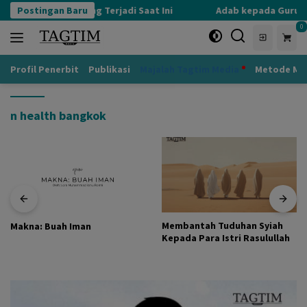
Langsung
Kognisi Defensif yang Terjadi Saat Ini
Postingan Baru
Adab kepada Guru ya
ke
0
konten
Profil Penerbit
Publikasi
Majalah Tagtim Media
Metode Mu
n health bangkok
Membantah Tuduhan Syiah
Makna: Buah Iman
Kepada Para Istri Rasulullah