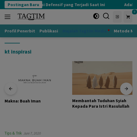
Langsung
Postingan Baru
Kognisi Defensif yang Terjadi Saat Ini
Adab k
ke
0
konten
Profil Penerbit
Publikasi
Majalah Tagtim Media
Metode Mu
kt inspirasi
Membantah Tuduhan Syiah
Makna: Buah Iman
Kepada Para Istri Rasulullah
Tips & Trik
Juni 7, 2020