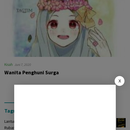
Kisah
Juni 7, 2020
Wanita Penghuni Surga
X
Tagrinih Timur Press
Lantunan Burdah: Terjemah Kasidah Burdah dalam Bentuk
Rubaiyat