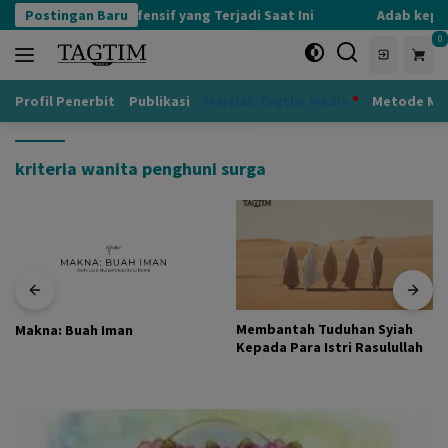
Langsung
Postingan Baru
Kognisi Defensif yang Terjadi Saat Ini
Adab kepada
ke
0
konten
Profil Penerbit
Publikasi
Majalah Tagtim Media
Metode Mu
kriteria wanita penghuni surga
Membantah Tuduhan Syiah
Makna: Buah Iman
Kepada Para Istri Rasulullah