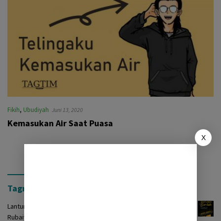
Fikih
,
Ubudiyah
Juni 13, 2020
Kemasukan Air Saat Puasa
X
Tagrinih Timur Press
Lantunan Burdah: Terjemah Kasidah Burdah dalam Bentuk
Rubaiyat