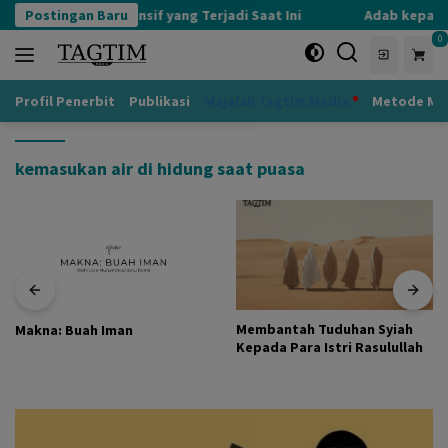
Langsung
Postingan Baru
Kognisi Defensif yang Terjadi Saat Ini
Adab kepada 
ke
0
konten
Profil Penerbit
Publikasi
Majalah Tagtim Media
Metode Mu
kemasukan air di hidung saat puasa
Membantah Tuduhan Syiah
Makna: Buah Iman
Kepada Para Istri Rasulullah