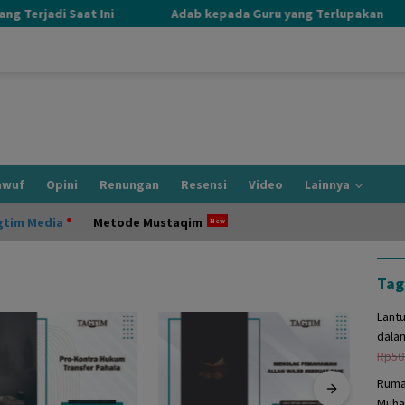
 Terjadi Saat Ini
Adab kepada Guru yang Terlupakan
awuf
Opini
Renungan
Resensi
Video
Lainnya
gtim Media
Metode Mustaqim
Tag
Lant
dala
Rp
50
Ruma
Muha