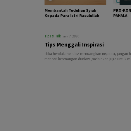
Membantah Tuduhan Syiah
PRO-KON
 Iman
Kepada Para Istri Rasulullah
PAHALA
Tips & Trik
Juni 7, 2020
Tips Menggali Inspirasi
etika hendak menulis/ menuangkan inspirasi, jangan 
mencari kesenangan duniawi,melainkan juga untuk men