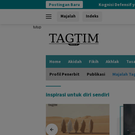
Langsung
Postingan Baru
Kognisi Defensif yang
ke
konten
Majalah
Indeks
tutup
Home
Akidah
Fikih
Akhlak
Tas
Profil Penerbit
Publikasi
Majalah Ta
inspirasi untuk diri sendiri