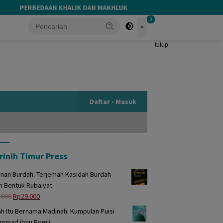
PERBEDAAN KHALIK DAN MAKHLUK
CAHAYA NEGERI YANG 
0
tutup
Daftar - Masuk
rinih Timur Press
unan Burdah: Terjemah Kasidah Burdah
m Bentuk Rubaiyat
Harga
Harga
.000
Rp
29.000
aslinya
saat
h Itu Bernama Madinah: Kumpulan Puisi
adalah:
ini
mmad ibnu Romli