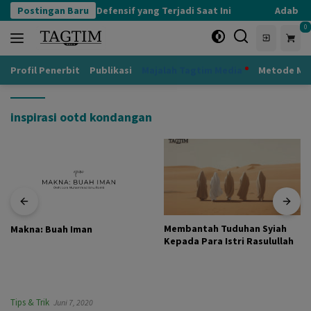
Langsung
Postingan Baru
Kognisi Defensif yang Terjadi Saat Ini
Adab kep
ke
0
konten
Profil Penerbit
Publikasi
Majalah Tagtim Media
Metode Mu
inspirasi ootd kondangan
Membantah Tuduhan Syiah
Makna: Buah Iman
Kepada Para Istri Rasulullah
Tips & Trik
Juni 7, 2020