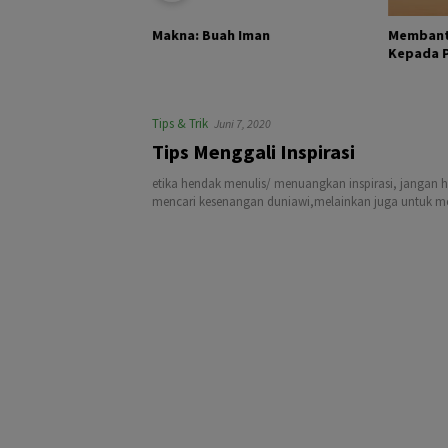
KHALIK DAN
Membant
Makna: Buah Iman
Kepada Pa
Tips & Trik
Juni 7, 2020
Tips Menggali Inspirasi
etika hendak menulis/ menuangkan inspirasi, jangan 
mencari kesenangan duniawi,melainkan juga untuk men