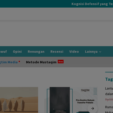
Kognisi Defensif yang Terjad
awuf
Opini
Renungan
Resensi
Video
Lainnya
gtim Media
Metode Mustaqim
Tag
Lant
dala
Rp
50
Ruma
Muha