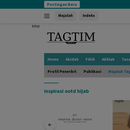
Langsung
Postingan Baru
ke
konten
Majalah
Indeks
tutup
Home
Akidah
Fikih
Akhlak
Tas
Profil Penerbit
Publikasi
Majalah Ta
inspirasi ootd hijab