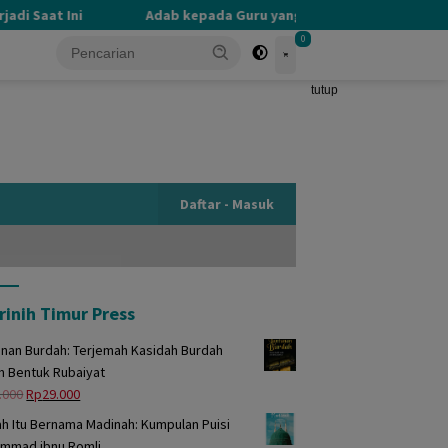
i Saat Ini
Adab kepada Guru yang Terlupakan
PER
0
tutup
Daftar - Masuk
rinih Timur Press
unan Burdah: Terjemah Kasidah Burdah
m Bentuk Rubaiyat
Harga
Harga
.000
Rp
29.000
aslinya
saat
h Itu Bernama Madinah: Kumpulan Puisi
adalah:
ini
mmad ibnu Romli