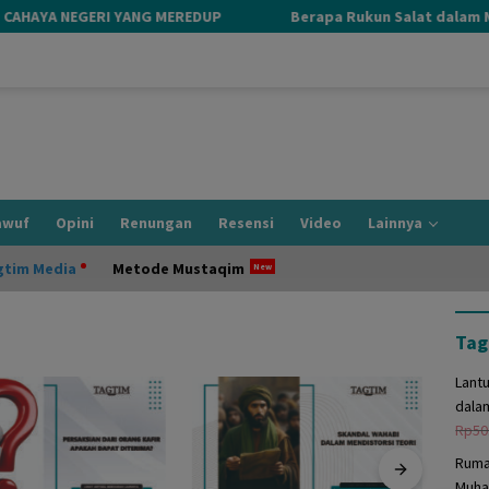
HAYA NEGERI YANG MEREDUP
Berapa Rukun Salat dalam Mazhab
awuf
Opini
Renungan
Resensi
Video
Lainnya
gtim Media
Metode Mustaqim
Tag
Lant
dala
Rp
50
Ruma
Muha