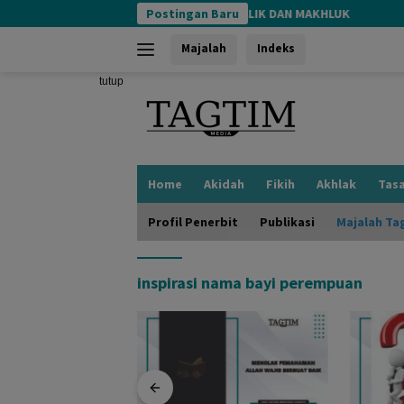
Langsung
g Terlupakan
PERBEDAAN KHALIK DAN MAKHLUK
Postingan Baru
CA
ke
konten
Majalah
Indeks
tutup
Home
Akidah
Fikih
Akhlak
Tas
Profil Penerbit
Publikasi
Majalah Ta
inspirasi nama bayi perempuan