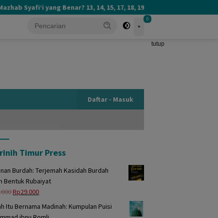
 Syafi’i yang Benar? 13, 14, 15, 17, 18, 19, atau 20?
0
tutup
Daftar - Masuk
rinih Timur Press
unan Burdah: Terjemah Kasidah Burdah
m Bentuk Rubaiyat
Harga
Harga
.000
Rp
29.000
aslinya
saat
h Itu Bernama Madinah: Kumpulan Puisi
adalah:
ini
mmad ibnu Romli