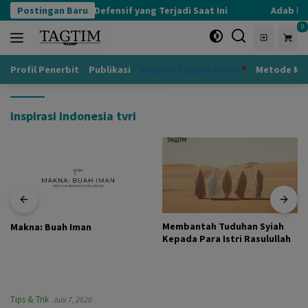
Langsung
Postingan Baru
Kognisi Defensif yang Terjadi Saat Ini
Adab kep
ke
0
konten
Profil Penerbit
Publikasi
Majalah Tagtim Media
Metode Mu
inspirasi indonesia tvri
Membantah Tuduhan Syiah
Makna: Buah Iman
Kepada Para Istri Rasulullah
Tips & Trik
Juni 7, 2020