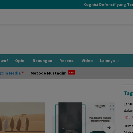
Kognisi Defensif yang Terjad
awuf
Opini
Renungan
Resensi
Video
Lainnya
gtim Media
Metode Mustaqim
Tag
Lant
dala
Rp
50
Ruma
Muha