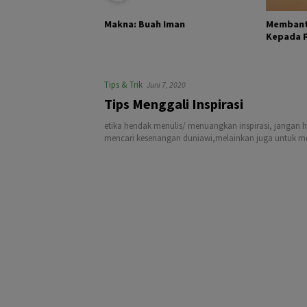
KHALIK DAN
Membant
Makna: Buah Iman
Kepada Pa
Tips & Trik
Juni 7, 2020
Tips Menggali Inspirasi
etika hendak menulis/ menuangkan inspirasi, jangan 
mencari kesenangan duniawi,melainkan juga untuk men