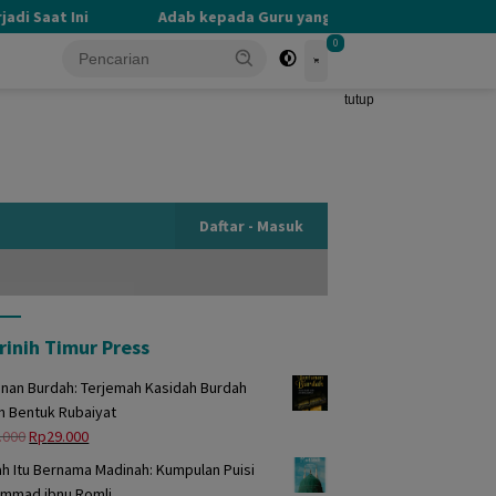
i Saat Ini
Adab kepada Guru yang Terlupakan
PER
0
tutup
Daftar - Masuk
rinih Timur Press
unan Burdah: Terjemah Kasidah Burdah
m Bentuk Rubaiyat
Harga
Harga
.000
Rp
29.000
aslinya
saat
h Itu Bernama Madinah: Kumpulan Puisi
adalah:
ini
mmad ibnu Romli