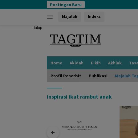
Langsung
Postingan Baru
ke
konten
Majalah
Indeks
tutup
Home
Akidah
Fikih
Akhlak
Tas
Profil Penerbit
Publikasi
Majalah Ta
inspirasi ikat rambut anak