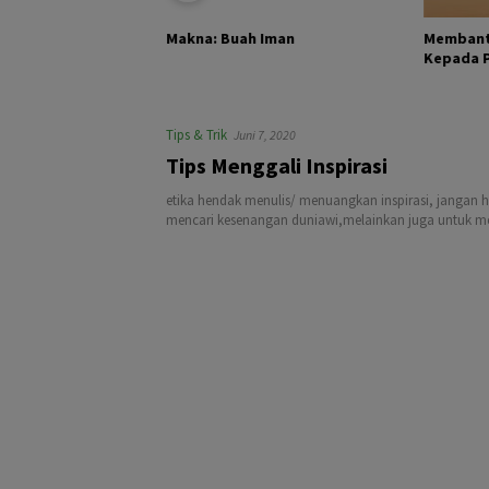
KHALIK DAN
Membant
Makna: Buah Iman
Kepada Pa
Tips & Trik
Juni 7, 2020
Tips Menggali Inspirasi
etika hendak menulis/ menuangkan inspirasi, jangan 
mencari kesenangan duniawi,melainkan juga untuk men