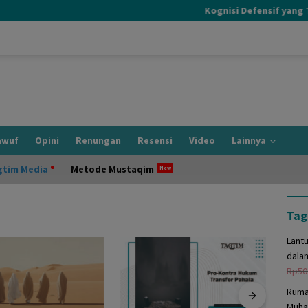
Kognisi Defensif yang Terj
awuf
Opini
Renungan
Resensi
Video
Lainnya
gtim Media
Metode Mustaqim
Tag
Lant
dala
Rp
50
Ruma
Muha