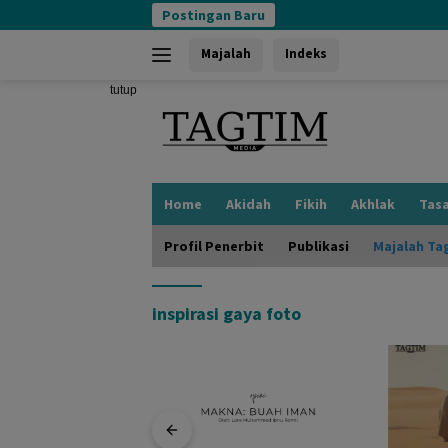
Langsung
Postingan Baru
ke
konten
Majalah
Indeks
tutup
Home
Akidah
Fikih
Akhlak
Tas
Profil Penerbit
Publikasi
Majalah Ta
inspirasi gaya foto