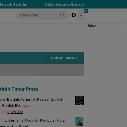
adi Saat Ini
Adab kepada Guru yang Terlupakan
P
0
tutup
Daftar - Masuk
rinih Timur Press
unan Burdah: Terjemah Kasidah Burdah
m Bentuk Rubaiyat
Harga
Harga
.000
Rp
29.000
aslinya
saat
h Itu Bernama Madinah: Kumpulan Puisi
adalah:
ini
mmad ibnu Romli