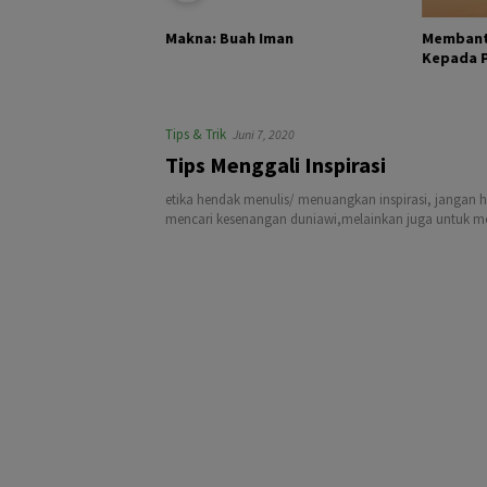
KHALIK DAN
Membant
Makna: Buah Iman
Kepada Pa
Tips & Trik
Juni 7, 2020
Tips Menggali Inspirasi
etika hendak menulis/ menuangkan inspirasi, jangan 
mencari kesenangan duniawi,melainkan juga untuk men