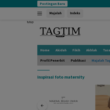
Langsung
Postingan Baru
ke
konten
Majalah
Indeks
tutup
Home
Akidah
Fikih
Akhlak
Tas
Profil Penerbit
Publikasi
Majalah Ta
inspirasi foto maternity