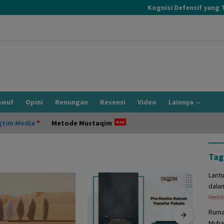
Kognisi Defensif yang Terj
awuf
Opini
Renungan
Resensi
Video
Lainnya
gtim Media
Metode Mustaqim
Tag
Lant
dala
Rp
50
Ruma
Muha