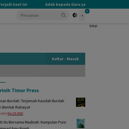
adi Saat Ini
Adab kepada Guru yang Terlupakan
P
0
tutup
Daftar - Masuk
rinih Timur Press
unan Burdah: Terjemah Kasidah Burdah
m Bentuk Rubaiyat
Harga
Harga
.000
Rp
29.000
aslinya
saat
h Itu Bernama Madinah: Kumpulan Puisi
adalah:
ini
mmad ibnu Romli