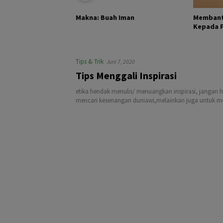
KHALIK DAN
Membant
Makna: Buah Iman
Kepada Pa
Tips & Trik
Juni 7, 2020
Tips Menggali Inspirasi
etika hendak menulis/ menuangkan inspirasi, jangan 
mencari kesenangan duniawi,melainkan juga untuk men