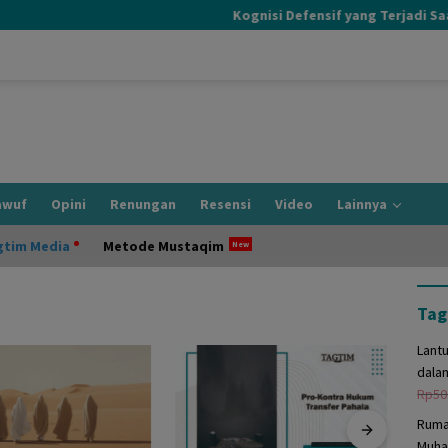
Kognisi Defensif yang Terjadi Saat I
awuf
Opini
Renungan
Resensi
Video
Lainnya
gtim Media
Metode Mustaqim
Tag
Lant
dala
Rp
50
Ruma
Muha