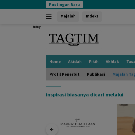
Langsung
Postingan Baru
ke
konten
Majalah
Indeks
tutup
Home
Akidah
Fikih
Akhlak
Tas
Profil Penerbit
Publikasi
Majalah Ta
inspirasi biasanya dicari melalui