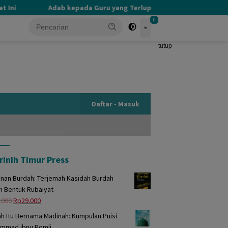
ni
Adab kepada Guru yang Terlupakan
PERBEDAAN
0
tutup
Daftar - Masuk
rinih Timur Press
unan Burdah: Terjemah Kasidah Burdah
m Bentuk Rubaiyat
Harga
Harga
.000
Rp
29.000
aslinya
saat
h Itu Bernama Madinah: Kumpulan Puisi
adalah:
ini
mmad ibnu Romli