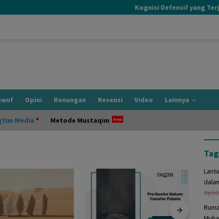
Kognisi Defensif yang Terjadi
awuf
Opini
Renungan
Resensi
Video
Lainnya
gtim Media
Metode Mustaqim
Tag
Lant
dala
Rp
50
Ruma
Muha