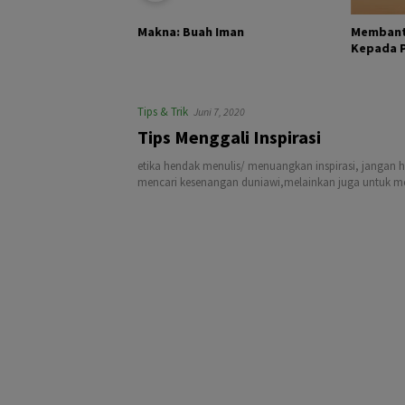
KHALIK DAN
Membant
Makna: Buah Iman
Kepada Pa
Tips & Trik
Juni 7, 2020
Tips Menggali Inspirasi
etika hendak menulis/ menuangkan inspirasi, jangan 
mencari kesenangan duniawi,melainkan juga untuk men