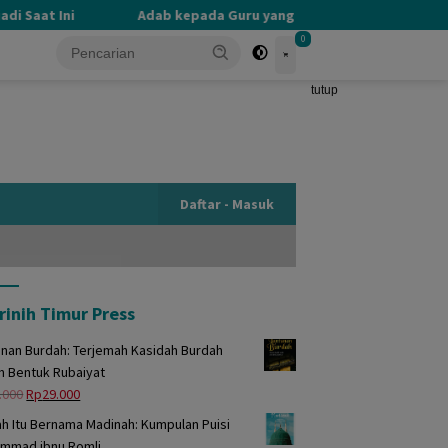
 Saat Ini
Adab kepada Guru yang Terlupakan
PERB
0
tutup
Daftar - Masuk
rinih Timur Press
unan Burdah: Terjemah Kasidah Burdah
m Bentuk Rubaiyat
Harga
Harga
.000
Rp
29.000
aslinya
saat
h Itu Bernama Madinah: Kumpulan Puisi
adalah:
ini
mmad ibnu Romli