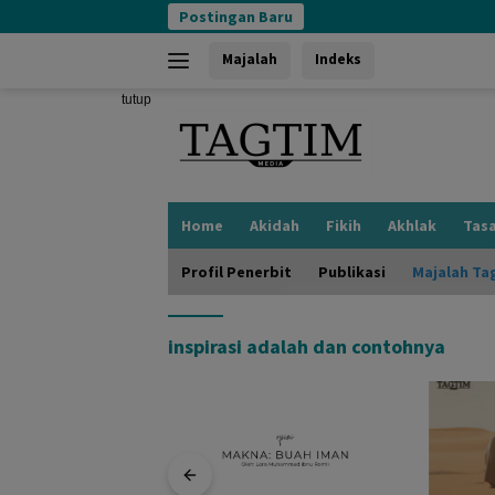
Langsung
Postingan Baru
ke
konten
Majalah
Indeks
tutup
Home
Akidah
Fikih
Akhlak
Tas
Profil Penerbit
Publikasi
Majalah Ta
inspirasi adalah dan contohnya