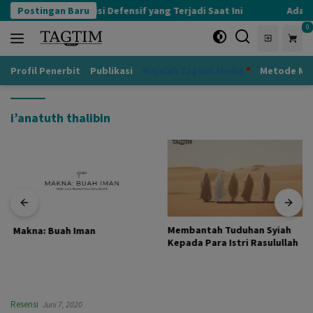
Langsung
Postingan Baru
Kognisi Defensif yang Terjadi Saat Ini
Adab k
ke
0
konten
Profil Penerbit
Publikasi
Majalah Tagtim Media
Metode Mu
i’anatuth thalibin
Membantah Tuduhan Syiah
Makna: Buah Iman
Kepada Para Istri Rasulullah
Resensi
Juni 7, 2020